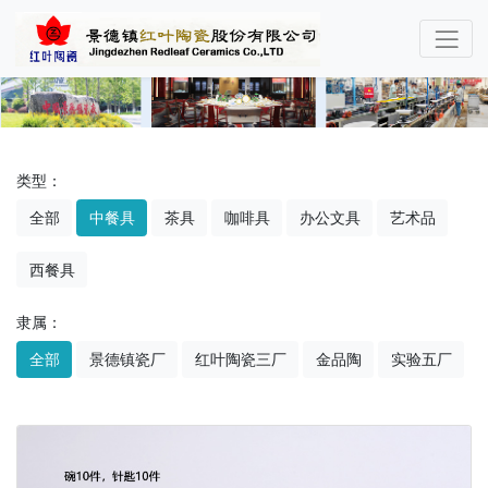
类型：
全部
中餐具
茶具
咖啡具
办公文具
艺术品
西餐具
隶属：
全部
景德镇瓷厂
红叶陶瓷三厂
金品陶
实验五厂