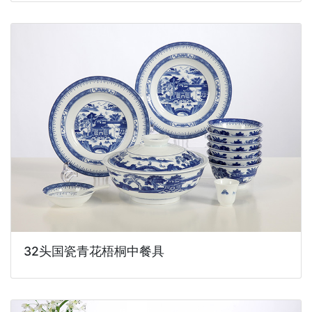
32头国瓷青花梧桐中餐具