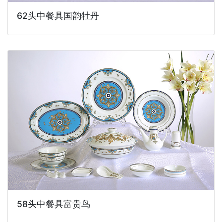
62头中餐具国韵牡丹
58头中餐具富贵鸟