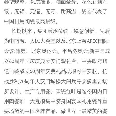
器型规整、瓷质细腻、釉面莹亮、花色新颖别
致，无铅、无镉、无毒、耐高温，瓷器代表了
中国日用陶瓷最高层级。
长期以来，集团秉承传统，锐意创新，先后
为中南海、人民大会堂以及北京上海
国际
APEC
会议
雅典、北京奥运会、平昌冬奥会
新中国成
;
;
立
周年国庆庆典天安门观礼台、中央政府赠
60
送西藏成立
周年庆典礼品珐琅彩平安瓶、抗
50
战胜利
周年天安门城楼大阅兵等众多重要场
70
所设计、生产专用瓷。国瓷红叶是迄今国内日
用陶瓷唯一大规模集中跻身国宴国礼用瓷等重
要场所的中国名牌产品。做世界上最精美的瓷