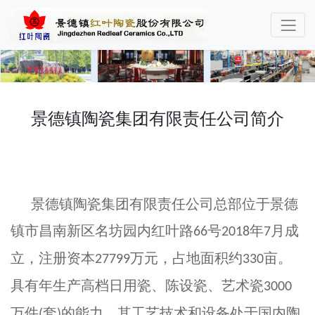
景德镇陶瓷集团有限责任公司简介
景德镇陶瓷集团有限责任公司总部位于景德
镇市昌南新区名坊园内红叶路
号
年
月成
66
2018
7
立，注册资本
万元，占地面积约
亩。
27799
330
具有年生产高档日用瓷、陈设瓷、艺术瓷
3000
万件
套
的能力，其工艺技术和设备处于国内陶
(
)