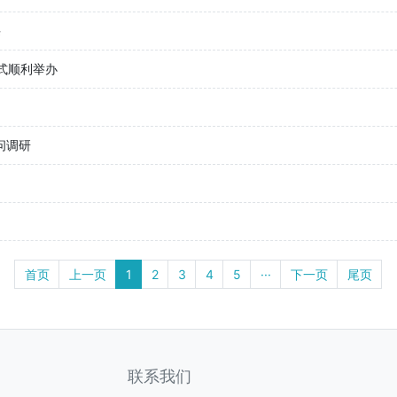
课
仪式顺利举办
问调研
首页
上一页
1
2
3
4
5
···
下一页
尾页
联系我们