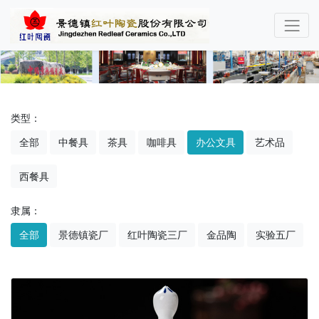
类型：
全部
中餐具
茶具
咖啡具
办公文具
艺术品
西餐具
隶属：
全部
景德镇瓷厂
红叶陶瓷三厂
金品陶
实验五厂