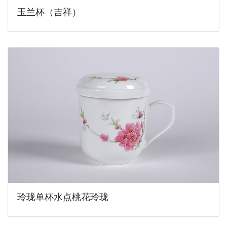
玉兰杯（吉祥）
玲珑单杯水点桃花玲珑