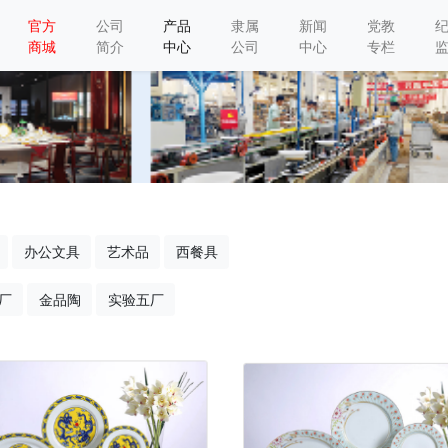
官方
公司
产品
隶属
新闻
党教
商城
简介
中心
公司
中心
专栏
办公文具
艺术品
西餐具
厂
金品陶
实验五厂