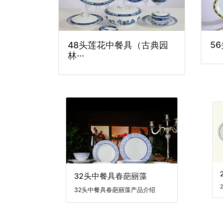
48头莲花中餐具（古典园
5
林···
2
32头中餐具春葩丽藻
26
32头中餐具春葩丽藻产品介绍