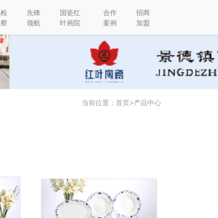
纪检
先锋
国瓷红
合作
招商
监察
领航
叶画院
案例
加盟
当前位置：
首页
>
产品中心