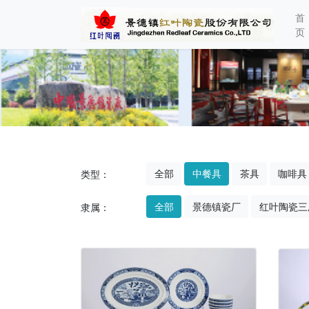
首
页
全部
中餐具
茶具
咖啡具
类型：
全部
景德镇瓷厂
红叶陶瓷三
隶属：