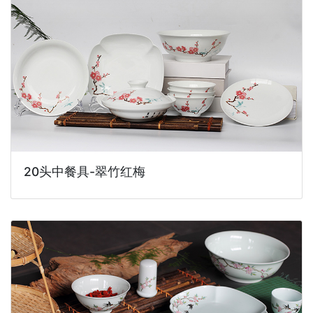
20头中餐具-翠竹红梅