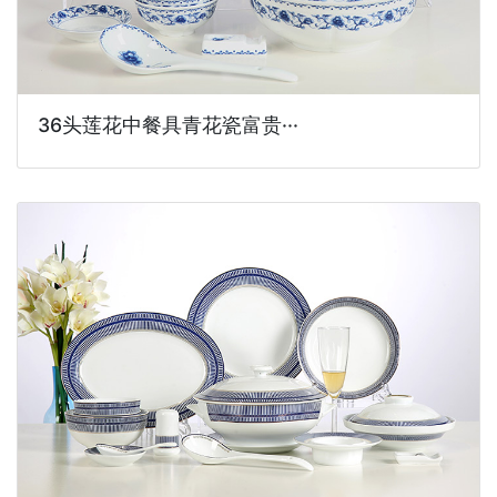
36头莲花中餐具青花瓷富贵···