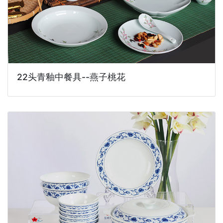
22头青釉中餐具--燕子桃花