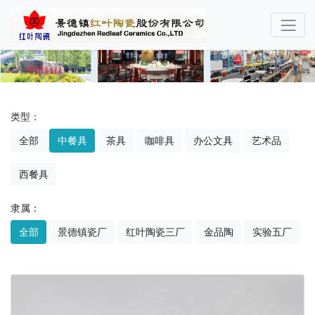
类型：
全部
中餐具
茶具
咖啡具
办公文具
艺术品
西餐具
隶属：
全部
景德镇瓷厂
红叶陶瓷三厂
金品陶
实验五厂