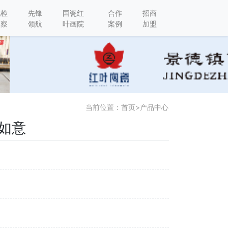
纪检
先锋
国瓷红
合作
招商
监察
领航
叶画院
案例
加盟
当前位置：
首页
>
产品中心
如意