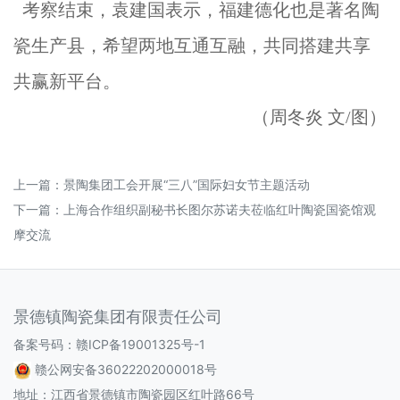
考察结束，袁建国表示，福建德化也是著名陶
瓷生产县，希望两地互通互融，共同搭建共享
共赢新平台。
（周冬炎 文/图）
上一篇：
景陶集团工会开展“三八”国际妇女节主题活动
下一篇：
上海合作组织副秘书长图尔苏诺夫莅临红叶陶瓷国瓷馆观
摩交流
景德镇陶瓷集团有限责任公司
备案号码：
赣ICP备19001325号-1
赣公网安备36022202000018号
地址：江西省景德镇市陶瓷园区红叶路66号