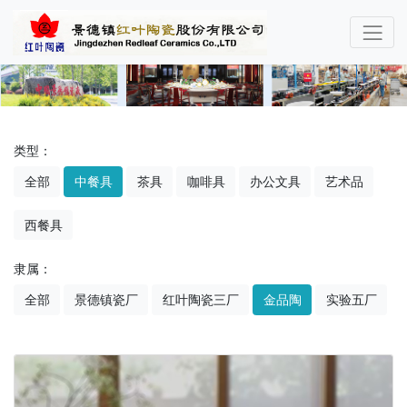
类型：
全部
中餐具
茶具
咖啡具
办公文具
艺术品
西餐具
隶属：
全部
景德镇瓷厂
红叶陶瓷三厂
金品陶
实验五厂