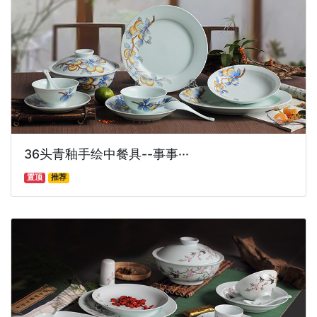
36头青釉手绘中餐具--事事···
置顶
推荐