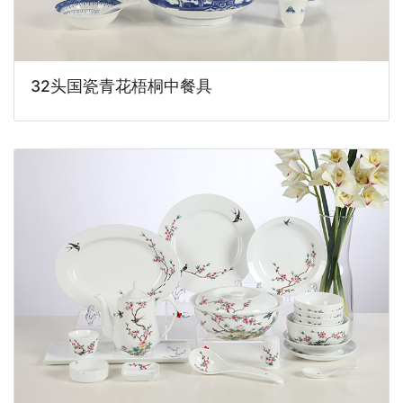
32头国瓷青花梧桐中餐具