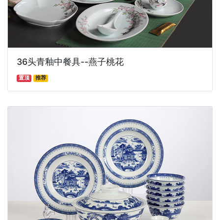
36头青釉中餐具--燕子桃花
置顶
推荐