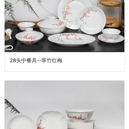
28头中餐具--翠竹红梅