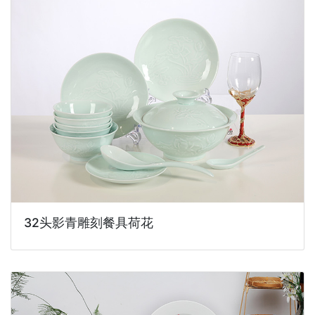
32头影青雕刻餐具荷花